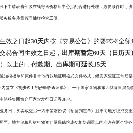
线下申请表省部级在线寄售价格所中心点配合进行处理，必要条件时可协
服务服务质量管理抽样检查工做。
生效之日起
30天
内按《交易公告》的要求将全额
交易合同生效之日起，
出库期暂定60天（日历天
含）以上的，
付款期、出库期可延长15天
。
通知模板单和原件非常他有效地证明格式文件格式，经卖家查证正常后部
天内签立《初步竣工初步验收查证单》。一个国家食物和东西储备量局食
中储粮集团简介厂家农发行日证券账户。
0业务日，买卖成交另一方未签署协议《预验判定单》且未向地方级成交
局面。地方储粮和材料物资存量局储粮成交相协调重点的准许在两个业务