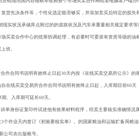
会员营销须用国内谷物粮草收购整个市场买卖合作网站老电脑客户端
、发货先决条件等，个性化选定能否够买，并添加竞买后特定的损失
营销现实状况承储库点附过的的道路状况及汽车承重量相关规定要求
市场买卖合作中心的统筹协调处理，有必要时可委派有资质等级的油
展上班。
合作合同书说明有效终止日起30天内按《在线买卖交易所公示》的
自在线买卖交易所合作合同书说明有效终止日起，入库期目前60天
单期、入库期可廷长60天。
告诉单身份证复印件试述他有效果材料程序，经卖主要核实准确情况
在3个作业天内签订《初验要核实单》。的国家粮油和运输贮备局粮
新公司农出版账号。