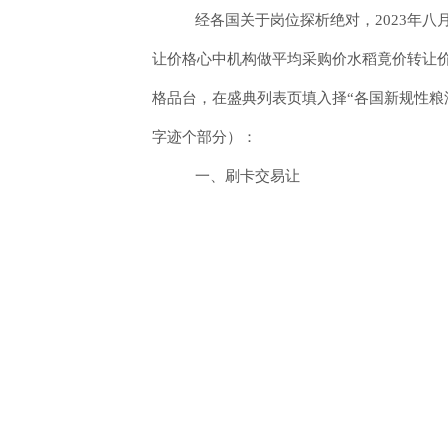
经各国关于岗位探析绝对，2023年八
让价格心中机构做平均采购价水稻竟价转让价
格品台，在盛典列表页填入择“各国新规性粮
字迹个部分）：
一、刷卡交易让