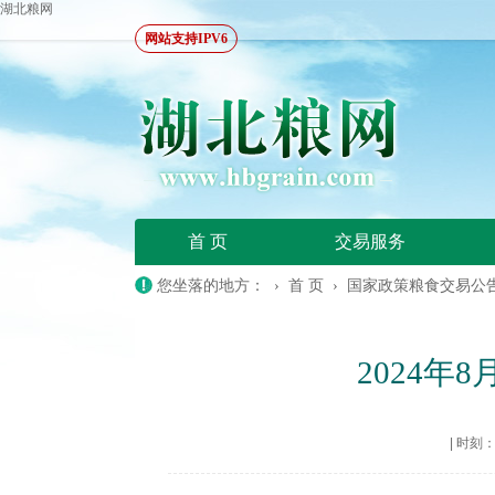
湖北粮网
网站支持IPV6
首 页
交易服务
您坐落的地方： ›
首 页
›
国家政策粮食交易公
2024
|
时刻：20