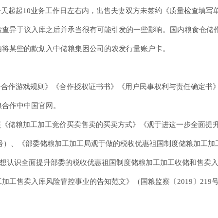
天起起10业务工作日左右内，出售夫妻双方未签约《质量检查填写
检查异于议入库之后并承当很有可能引发的一些影响。国内粮食仓储
内将某些的款划入中储粮集困公司的农发行量账户卡。
务合作游戏规则》《合作授权证书书》《用户民事权利与责任确定书
粮合作中中国官网。
照《储粮加工加工竞价买卖售卖的买卖方式》《观于进这一步全面提
12号）、《部委储粮加工加工局观于做的税收优惠祖国制度储粮加工
思想认识全面提升部委的税收优惠祖国制度储粮加工加工收储和售卖入库
加工售卖入库风险管控事业的告知范文》（国粮监察〔2019〕219