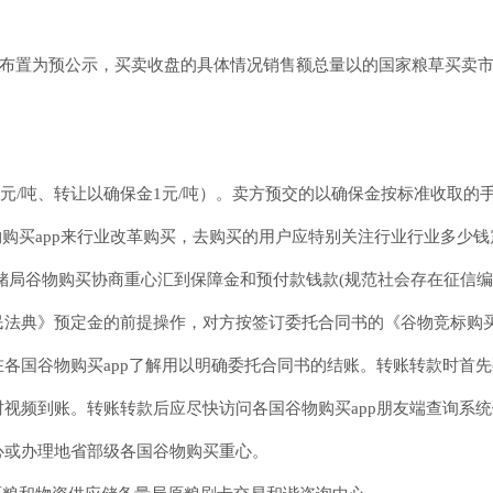
作布置为预公示，买卖收盘的具体情况销售额总量以的国家粮草买卖
1元/吨、转让以确保金1元/吨）。卖方预交的以确保金按标准收取的
购买app来行业改革购买，去购买的用户应特别关注行业行业多少钱
局谷物购买协商重心汇到保障金和预付款钱款(规范社会存在征信编号:1210
民法典》预定金的前提操作，对方按签订委托合同书的《谷物竞标购
各国谷物购买app了解用以明确委托合同书的结账。转账转款时首先
视频到账。转账转款后应尽快访问各国谷物购买app朋友端查询系
心或办理地省部级各国谷物购买重心。