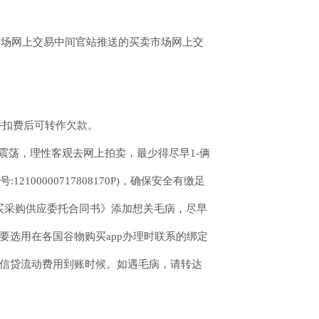
市场网上交易中间官站推送的买卖市场网上交
手扣费后可转作欠款。
震荡，理性客观去网上拍卖，最少得尽早1-俩
0000717808170P)，确保安全有缴足
买采购供应委托合同书》添加想关毛病，尽早
要选用在各国谷物购买app办理时联系的绑定
统信贷流动费用到账时候。如遇毛病，请转达