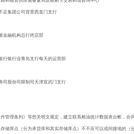
原粮和物资供应储备量局原粮刷卡交易和谐咨询中心
不足集团公司背景西直门支行
展金融机构总行闭店部
银行银行业青岛支行每天的运营部
券司股份司限制司天津宣武门支行
工作管理条列》等想关明文规定，建立联系粮油统计数据表台帐，合
粮存储库点（分为承贷库和其实存储库点）不不应可以或间接地的（