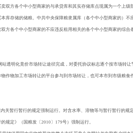
买卖双方各个中小型商家的与承贷库和其实存储库点现属为一个上级
买本库存储的储粮。中共中央保障粮隶属库（各个中小型商家的）不
卖双方各个中小型商家的不应违反租用相关的各个中小型商家的综合
务网站透明化竟价市场转让途径完成，对委托协议标志逐个按市场转让节
作物作物加工市场转让的平台参与到市场转让，也可本市到市级粮食
家内关暂行暂行的规定强制运行。对含水率、溶物等与暂行暂行的规
规定》（国粮发〔2010〕179号）强制运行。