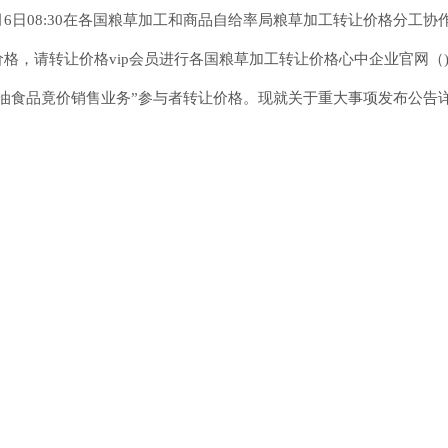
月6日08:30在各国粮草加工和商品自给率局粮草加工转让价格分工
格，请转让价格vip会员进行各国粮草加工转让价格心中企业官网（)
油食品竟价销售业务”参与者转让价格。现就关于重大事项发布公告