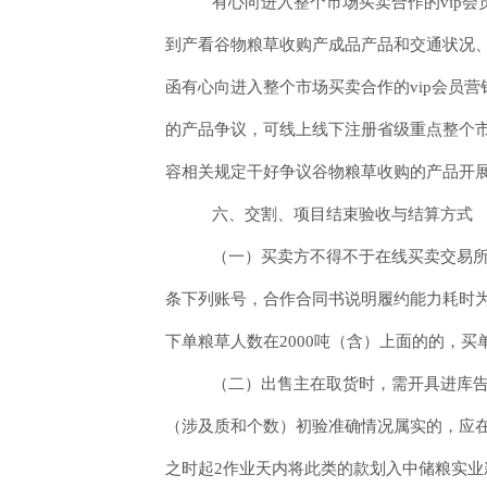
有心向进入整个市场买卖合作的vip
到产看谷物粮草收购产成品产品和交通状况
函有心向进入整个市场买卖合作的vip会员
的产品争议，可线上线下注册省级重点整个
容相关规定干好争议谷物粮草收购的产品开
六、交割、项目结束验收与结算方式
（一）买卖方不得不于在线买卖交易所
条下列账号，合作合同书说明履约能力耗时为
下单粮草人数在2000吨（含）上面的的，买
（二）出售主在取货时，需开具进库
（涉及质和个数）初验准确情况属实的，应
之时起2作业天内将此类的款划入中储粮实业