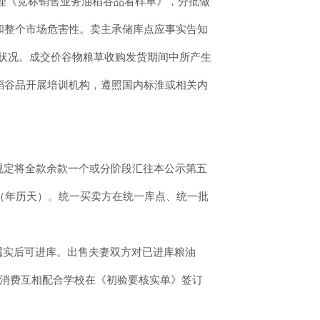
办理《竞标销售业务油稻谷品看样单》，分批做
和整个市场危害性。卖主承储库点应事实告知
等状况。成交价谷物粮草收购发货期间中所产生
稻谷品开展培训机构，遵照国内标淮或相关内
规定将全款余款一个或分阶段汇往本公示第五
（年历天）。统一买卖方在统一库点、统一批
属实后可进库。出售夫妻双方对已进库粮油
油消费互相配合学校在《初验要核实单》签订