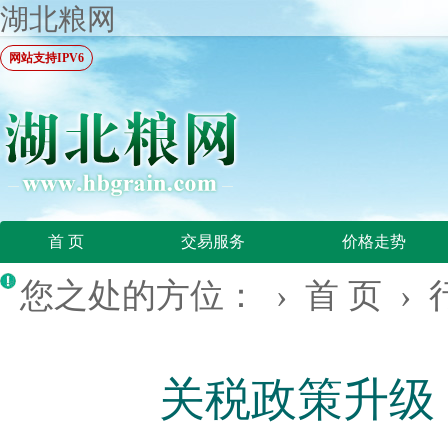
湖北粮网
网站支持IPV6
首 页
交易服务
价格走势
您之处的方位： ›
首 页
›
关税政策升级